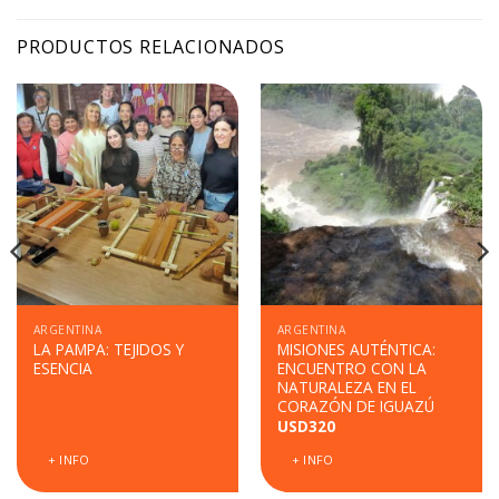
PRODUCTOS RELACIONADOS
ARGENTINA
ARGENTINA
LA PAMPA: TEJIDOS Y
MISIONES AUTÉNTICA:
ESENCIA
ENCUENTRO CON LA
NATURALEZA EN EL
CORAZÓN DE IGUAZÚ
USD
320
+ INFO
+ INFO