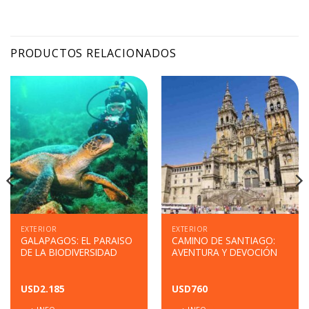
PRODUCTOS RELACIONADOS
EXTERIOR
EXTERIOR
GALAPAGOS: EL PARAISO
CAMINO DE SANTIAGO:
DE LA BIODIVERSIDAD
AVENTURA Y DEVOCIÓN
USD
2.185
USD
760