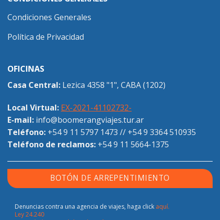
Condiciones Generales
Política de Privacidad
OFICINAS
Casa Central:
Lezica 4358 "1", CABA (1202)
Local Virtual:
EX-2021-41102732-
E-mail:
info@boomerangviajes.tur.ar
Teléfono:
+54 9 11 5797 1473
//
+54 9 3364 510935
Teléfono de reclamos:
+54 9 11 5664-1375
BOTÓN DE ARREPENTIMIENTO
Denuncias contra una agencia de viajes, haga click
aquí.
Ley 24.240