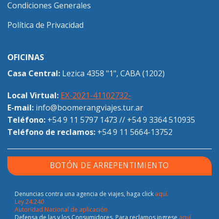
Condiciones Generales
Política de Privacidad
OFICINAS
Casa Central:
Lezica 4358 "1", CABA (1202)
Local Virtual:
EX-2021-41102732-
E-mail:
info@boomerangviajes.tur.ar
Teléfono:
+54 9 11 5797 1473
//
+54 9 3364 510935
Teléfono de reclamos:
+54 9 11 5664-13752
BOTÓN DE ARREPENTIMIENTO
Denuncias contra una agencia de viajes, haga click
aquí.
Ley 24.240
Autoridad Nacional de aplicación
Defensa de las y los Consumidores. Para reclamos ingrese
aquí