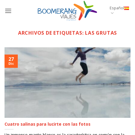
Saltar
Español
al
contenido
ARCHIVOS DE ETIQUETAS:
LAS GRUTAS
27
Dic
Cuatro salinas para lucirte con las fotos
Un inmenso manto blanco es la característica en común con la