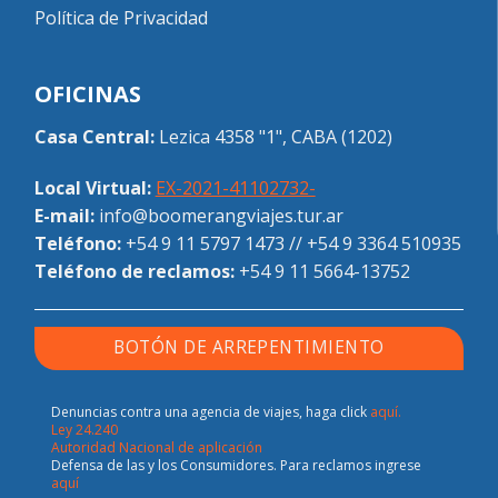
Política de Privacidad
OFICINAS
Casa Central:
Lezica 4358 "1", CABA (1202)
Local Virtual:
EX-2021-41102732-
E-mail:
info@boomerangviajes.tur.ar
Teléfono:
+54 9 11 5797 1473
//
+54 9 3364 510935
Teléfono de reclamos:
+54 9 11 5664-13752
BOTÓN DE ARREPENTIMIENTO
Denuncias contra una agencia de viajes, haga click
aquí.
Ley 24.240
Autoridad Nacional de aplicación
Defensa de las y los Consumidores. Para reclamos ingrese
aquí