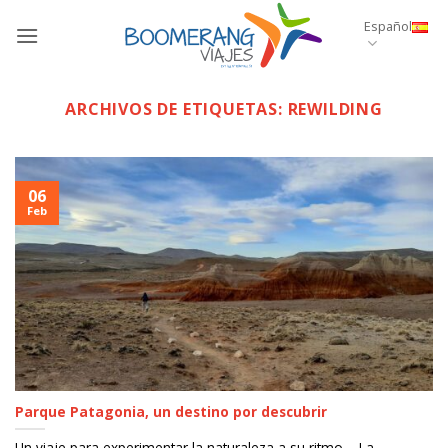
Saltar
Español
al
contenido
ARCHIVOS DE ETIQUETAS:
REWILDING
06
Feb
Parque Patagonia, un destino por descubrir
Un viaje para experimentar la naturaleza a su ritmo La