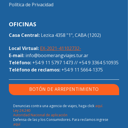
Política de Privacidad
OFICINAS
Casa Central:
Lezica 4358 "1", CABA (1202)
Local Virtual:
EX-2021-41102732-
E-mail:
info@boomerangviajes.tur.ar
Teléfono:
+54 9 11 5797 1473
//
+54 9 3364 510935
Teléfono de reclamos:
+54 9 11 5664-1375
BOTÓN DE ARREPENTIMIENTO
Denuncias contra una agencia de viajes, haga click
aquí.
Ley 24.240
Autoridad Nacional de aplicación
Defensa de las y los Consumidores. Para reclamos ingrese
aquí