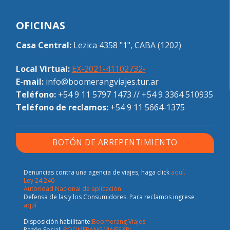
OFICINAS
Casa Central:
Lezica 4358 "1", CABA (1202)
Local Virtual:
EX-2021-41102732-
E-mail:
info@boomerangviajes.tur.ar
Teléfono:
+54 9 11 5797 1473
//
+54 9 3364 510935
Teléfono de reclamos:
+54 9 11 5664-1375
BOTÓN DE ARREPENTIMIENTO
Denuncias contra una agencia de viajes, haga click
aquí.
Ley 24.240
Autoridad Nacional de aplicación
Defensa de las y los Consumidores. Para reclamos ingrese
aquí
Disposición habilitante:
Boomerang Viajes
Razón Social:
BOOMERANG VIAJES SRL