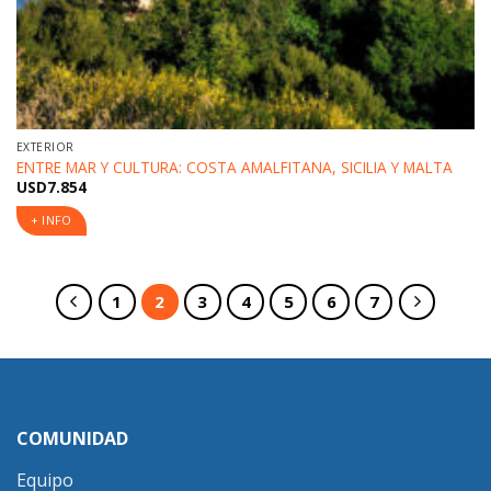
EXTERIOR
ENTRE MAR Y CULTURA: COSTA AMALFITANA, SICILIA Y MALTA
USD
7.854
+ INFO
1
2
3
4
5
6
7
COMUNIDAD
Equipo