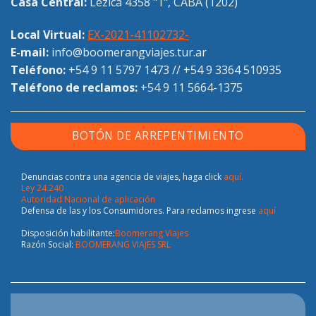
Casa Central:
Lezica 4358 "1", CABA (1202)
Local Virtual:
EX-2021-41102732-
E-mail:
info@boomerangviajes.tur.ar
Teléfono:
+54 9 11 5797 1473
//
+54 9 3364 510935
Teléfono de reclamos:
+54 9 11 5664-1375
BOTÓN DE ARREPENTIMIENTO
Denuncias contra una agencia de viajes, haga click
aquí.
Ley 24.240
Autoridad Nacional de aplicación
Defensa de las y los Consumidores. Para reclamos ingrese
aquí
Disposición habilitante:
Boomerang Viajes
Razón Social:
BOOMERANG VIAJES SRL