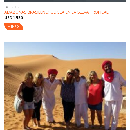
EXTERIOR
AMAZONAS BRASILEÑO: ODISEA EN LA SELVA TROPICAL
USD
1.530
+ INFO