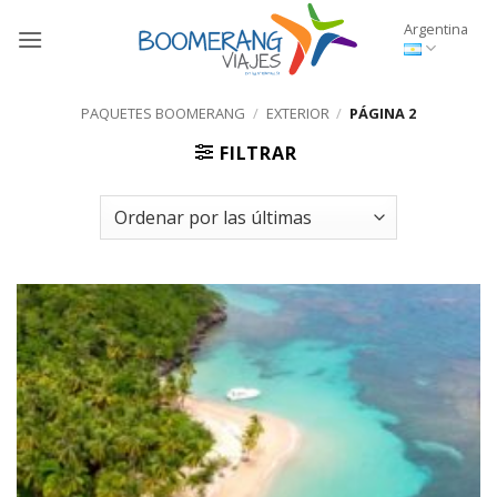
Saltar
Argentina
al
contenido
PAQUETES BOOMERANG
/
EXTERIOR
/
PÁGINA 2
FILTRAR