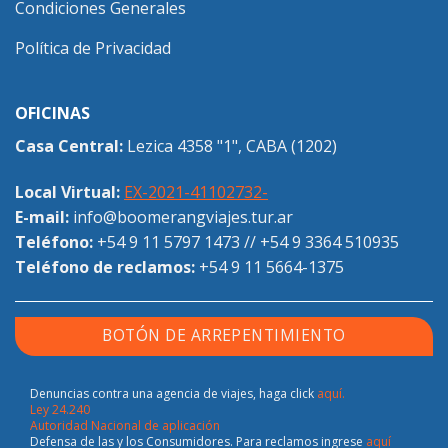
Condiciones Generales
Política de Privacidad
OFICINAS
Casa Central:
Lezica 4358 "1", CABA (1202)
Local Virtual:
EX-2021-41102732-
E-mail:
info@boomerangviajes.tur.ar
Teléfono:
+54 9 11 5797 1473
//
+54 9 3364 510935
Teléfono de reclamos:
+54 9 11 5664-1375
BOTÓN DE ARREPENTIMIENTO
Denuncias contra una agencia de viajes, haga click
aquí.
Ley 24.240
Autoridad Nacional de aplicación
Defensa de las y los Consumidores. Para reclamos ingrese
aquí