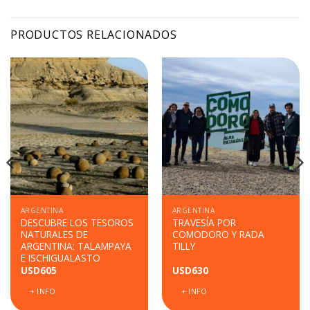
PRODUCTOS RELACIONADOS
ARGENTINA
ARGENTINA
DESCUBRE LOS TESOROS
TRAVESÍA POR
NATURALES DE
COMODORO Y RADA
ARGENTINA: TALAMPAYA
TILLY
E ISCHIGUALASTO
USD
605
USD
630
+ INFO
+ INFO