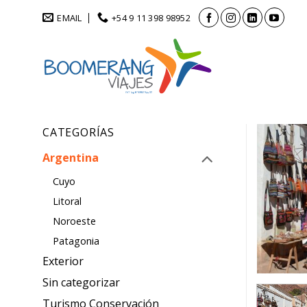
Saltar
EMAIL
+54 9 11 398 98952
al
contenido
CATEGORÍAS
Argentina
Cuyo
Litoral
Noroeste
Patagonia
Exterior
Sin categorizar
Turismo Conservación