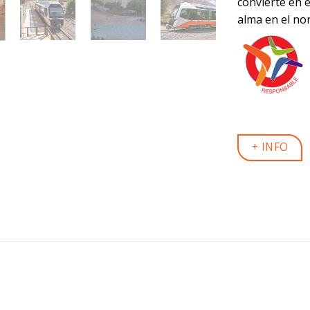
convierte en e
alma en el no
+ INFO