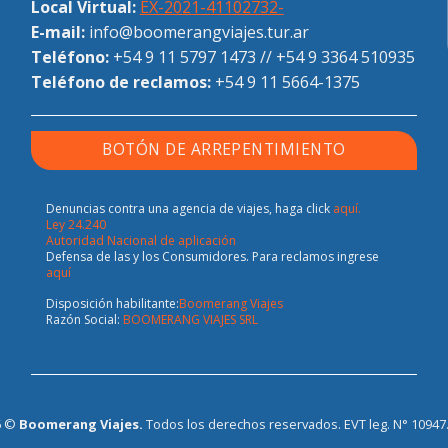
Local Virtual:
EX-2021-41102732-
E-mail:
info@boomerangviajes.tur.ar
Teléfono:
+54 9 11 5797 1473
//
+54 9 3364 510935
Teléfono de reclamos:
+54 9 11 5664-1375
BOTÓN DE ARREPENTIMIENTO
Denuncias contra una agencia de viajes, haga click
aquí.
Ley 24.240
Autoridad Nacional de aplicación
Defensa de las y los Consumidores. Para reclamos ingrese
aquí
Disposición habilitante:
Boomerang Viajes
Razón Social:
BOOMERANG VIAJES SRL
6 ©
Boomerang Viajes.
Todos los derechos reservados. EVT leg. N° 10947