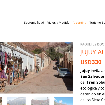
Sostenibilidad
Viajes a Medida
Argentina
Turismo So
PAQUETES BO
JUJUY 
330
USD
Jujuy
invita a
San Salvador
del
Tren Sola
ecológica y c
detenido en el
de los Siete C