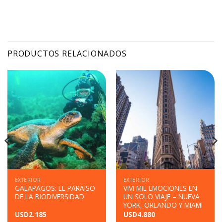
PRODUCTOS RELACIONADOS
EXTERIOR
EXTERIOR
GALAPAGOS: EL PARAISO
VIVI MIL EMOCIONES EN
DE LA BIODIVERSIDAD
UN SOLO VIAJE – NUEVA
YORK, ORLANDO Y MIAMI
USD
2.185
USD
4.880