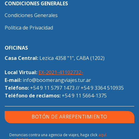
CONDICIONES GENERALES
Condiciones Generales
Política de Privacidad
OFICINAS
Casa Central:
Lezica 4358 "1", CABA (1202)
Local Virtual:
EX-2021-41102732-
E-mail:
info@boomerangviajes.tur.ar
Teléfono:
+54 9 11 5797 1473
//
+54 9 3364 510935
Teléfono de reclamos:
+54 9 11 5664-1375
BOTÓN DE ARREPENTIMIENTO
Denuncias contra una agencia de viajes, haga click
aquí.