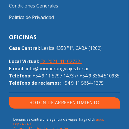
Condiciones Generales
Política de Privacidad
OFICINAS
Casa Central:
Lezica 4358 "1", CABA (1202)
Local Virtual:
EX-2021-41102732-
E-mail:
info@boomerangviajes.tur.ar
Teléfono:
+54 9 11 5797 1473
//
+54 9 3364 510935
Teléfono de reclamos:
+54 9 11 5664-1375
BOTÓN DE ARREPENTIMIENTO
Denuncias contra una agencia de viajes, haga click
aquí.
Ley 24.240
Autoridad Nacional de aplicación