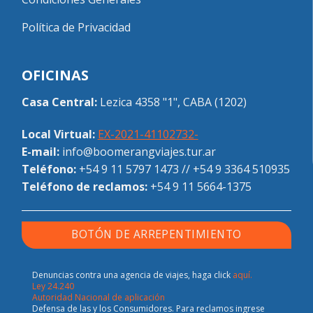
Política de Privacidad
OFICINAS
Casa Central:
Lezica 4358 "1", CABA (1202)
Local Virtual:
EX-2021-41102732-
E-mail:
info@boomerangviajes.tur.ar
Teléfono:
+54 9 11 5797 1473
//
+54 9 3364 510935
Teléfono de reclamos:
+54 9 11 5664-1375
BOTÓN DE ARREPENTIMIENTO
Denuncias contra una agencia de viajes, haga click
aquí.
Ley 24.240
Autoridad Nacional de aplicación
Defensa de las y los Consumidores. Para reclamos ingrese