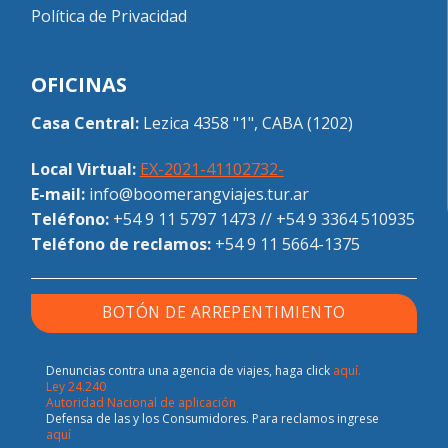
Política de Privacidad
OFICINAS
Casa Central:
Lezica 4358 "1", CABA (1202)
Local Virtual:
EX-2021-41102732-
E-mail:
info@boomerangviajes.tur.ar
Teléfono:
+54 9 11 5797 1473
//
+54 9 3364 510935
Teléfono de reclamos:
+54 9 11 5664-1375
BOTÓN DE ARREPENTIMIENTO
Denuncias contra una agencia de viajes, haga click
aquí.
Ley 24.240
Autoridad Nacional de aplicación
Defensa de las y los Consumidores. Para reclamos ingrese
aquí