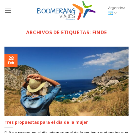
Saltar
Argentina
al
contenido
ARCHIVOS DE ETIQUETAS:
FINDE
28
Feb
Tres propuestas para el día de la mujer
El 8 de marzo es el día internacional de la mujer y qué mejor que