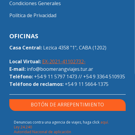
Condiciones Generales
Política de Privacidad
OFICINAS
Casa Central:
Lezica 4358 "1", CABA (1202)
Local Virtual:
EX-2021-41102732-
E-mail:
info@boomerangviajes.tur.ar
Teléfono:
+54 9 11 5797 1473
//
+54 9 3364 510935
Teléfono de reclamos:
+54 9 11 5664-1375
BOTÓN DE ARREPENTIMIENTO
Denuncias contra una agencia de viajes, haga click
aquí.
Ley 24.240
Autoridad Nacional de aplicación