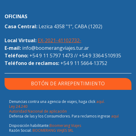
OFICINAS
Casa Central:
Lezica 4358 "1", CABA (1202)
Local Virtual:
EX-2021-41102732-
E-mail:
info@boomerangviajes.tur.ar
Teléfono:
+54 9 11 5797 1473
//
+54 9 3364 510935
Teléfono de reclamos:
+54 9 11 5664-13752
BOTÓN DE ARREPENTIMIENTO
Denuncias contra una agencia de viajes, haga click
aquí.
Ley 24.240
Autoridad Nacional de aplicación
Defensa de las y los Consumidores. Para reclamos ingrese
aquí
Disposición habilitante:
Boomerang Viajes
Razón Social:
BOOMERANG VIAJES SRL