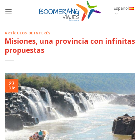
Saltar
Español
al
contenido
ARTÍCULOS DE INTERÉS
Misiones, una provincia con infinitas
propuestas
27
Dic