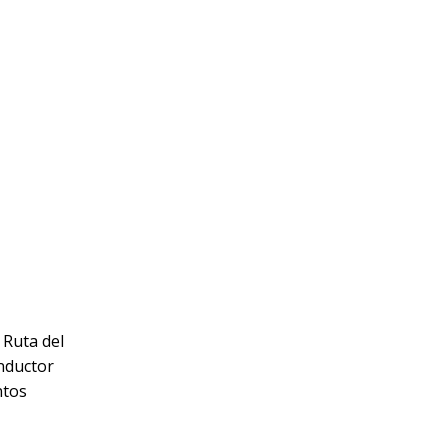
 Ruta del
onductor
ntos