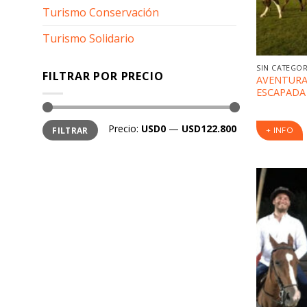
Turismo Conservación
Turismo Solidario
SIN CATEGO
FILTRAR POR PRECIO
AVENTURA
ESCAPADA 
Precio
Precio
Precio:
USD0
—
USD122.800
FILTRAR
+ INFO
mínimo
máximo