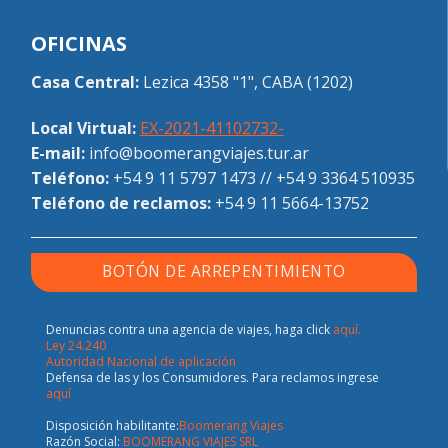
OFICINAS
Casa Central:
Lezica 4358 "1", CABA (1202)
Local Virtual:
EX-2021-41102732-
E-mail:
info@boomerangviajes.tur.ar
Teléfono:
+54 9 11 5797 1473
//
+54 9 3364 510935
Teléfono de reclamos:
+54 9 11 5664-13752
BOTÓN DE ARREPENTIMIENTO
Denuncias contra una agencia de viajes, haga click
aquí.
Ley 24.240
Autoridad Nacional de aplicación
Defensa de las y los Consumidores. Para reclamos ingrese
aquí
Disposición habilitante:
Boomerang Viajes
Razón Social:
BOOMERANG VIAJES SRL