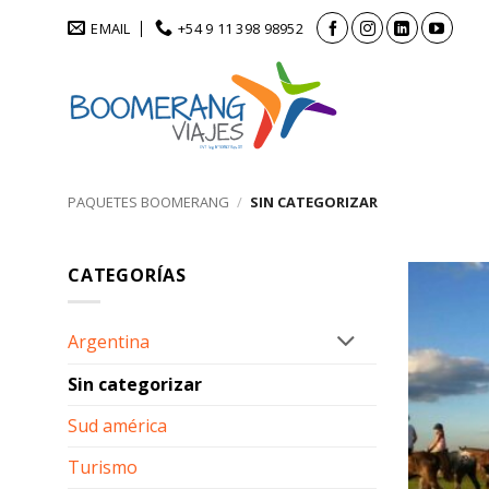
Saltar
EMAIL
+54 9 11 398 98952
al
contenido
PAQUETES BOOMERANG
/
SIN CATEGORIZAR
CATEGORÍAS
Argentina
Sin categorizar
Sud américa
Turismo