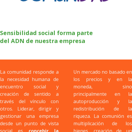
Sensibilidad social forma parte
del ADN de nuestra empresa
La comunidad responde a
Un mercado no basado en
la necesidad humana de
los precios y en la
encuentro social y
moneda, sino
creación de sentido a
principalmente en la
través del vínculo con
autoproducción y la
otros. Liderar, dirigir y
redistribución de la
gestionar una empresa
riqueza.
La comunión es
desde un punto de vista
multiplicación de los
social es
concebir la
bienes, creación de un