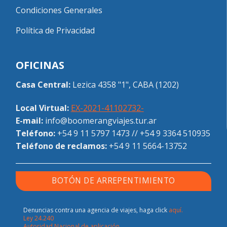
Condiciones Generales
Política de Privacidad
OFICINAS
Casa Central:
Lezica 4358 "1", CABA (1202)
Local Virtual:
EX-2021-41102732-
E-mail:
info@boomerangviajes.tur.ar
Teléfono:
+54 9 11 5797 1473
//
+54 9 3364 510935
Teléfono de reclamos:
+54 9 11 5664-13752
BOTÓN DE ARREPENTIMIENTO
Denuncias contra una agencia de viajes, haga click
aquí.
Ley 24.240
Autoridad Nacional de aplicación