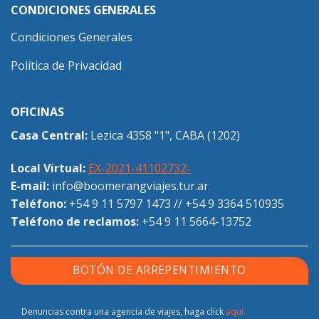
CONDICIONES GENERALES
Condiciones Generales
Política de Privacidad
OFICINAS
Casa Central:
Lezica 4358 "1", CABA (1202)
Local Virtual:
EX-2021-41102732-
E-mail:
info@boomerangviajes.tur.ar
Teléfono:
+54 9 11 5797 1473
//
+54 9 3364 510935
Teléfono de reclamos:
+54 9 11 5664-13752
BOTÓN DE ARREPENTIMIENTO
Denuncias contra una agencia de viajes, haga click
aquí.