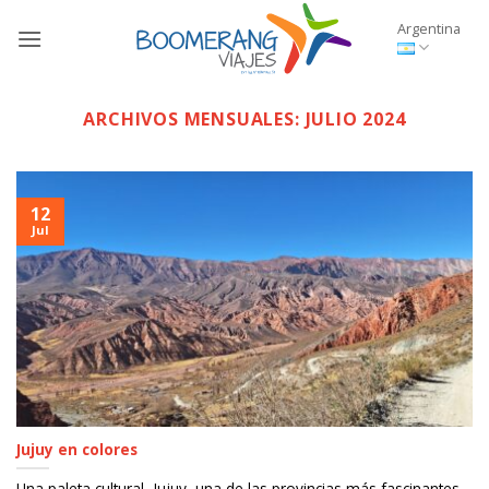
Saltar
Argentina
al
contenido
ARCHIVOS MENSUALES:
JULIO 2024
12
Jul
Jujuy en colores
Una paleta cultural Jujuy, una de las provincias más fascinantes