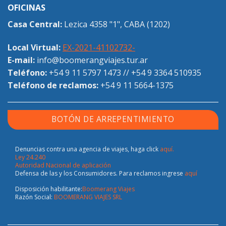
OFICINAS
Casa Central:
Lezica 4358 "1", CABA (1202)
Local Virtual:
EX-2021-41102732-
E-mail:
info@boomerangviajes.tur.ar
Teléfono:
+54 9 11 5797 1473
//
+54 9 3364 510935
Teléfono de reclamos:
+54 9 11 5664-1375
BOTÓN DE ARREPENTIMIENTO
Denuncias contra una agencia de viajes, haga click
aquí.
Ley 24.240
Autoridad Nacional de aplicación
Defensa de las y los Consumidores. Para reclamos ingrese
aquí
Disposición habilitante:
Boomerang Viajes
Razón Social:
BOOMERANG VIAJES SRL