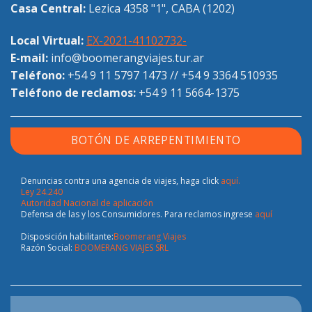
Casa Central:
Lezica 4358 "1", CABA (1202)
Local Virtual:
EX-2021-41102732-
E-mail:
info@boomerangviajes.tur.ar
Teléfono:
+54 9 11 5797 1473
//
+54 9 3364 510935
Teléfono de reclamos:
+54 9 11 5664-1375
BOTÓN DE ARREPENTIMIENTO
Denuncias contra una agencia de viajes, haga click
aquí.
Ley 24.240
Autoridad Nacional de aplicación
Defensa de las y los Consumidores. Para reclamos ingrese
aquí
Disposición habilitante:
Boomerang Viajes
Razón Social:
BOOMERANG VIAJES SRL