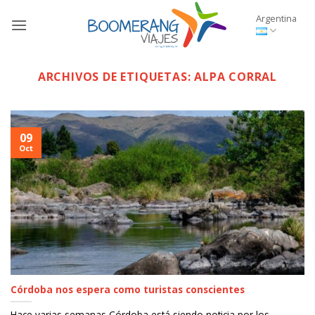
Saltar
Argentina
al
contenido
ARCHIVOS DE ETIQUETAS:
ALPA CORRAL
09
Oct
Córdoba nos espera como turistas conscientes
Hace varias semanas Córdoba está siendo noticia por los