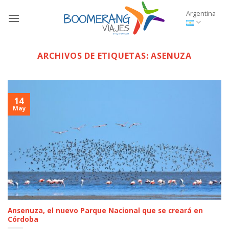
Saltar
Argentina
al
contenido
ARCHIVOS DE ETIQUETAS:
ASENUZA
14
May
Ansenuza, el nuevo Parque Nacional que se creará en
Córdoba