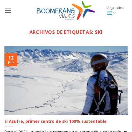
Saltar
Argentina
al
contenido
ARCHIVOS DE ETIQUETAS:
SKI
12
Jun
El Azufre, primer centro de ski 100% sustentable
Para el 2021, cuando la cuarentena y el coronavirus sean solo un