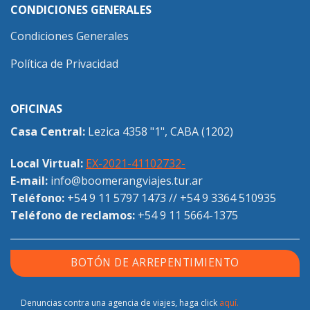
CONDICIONES GENERALES
Condiciones Generales
Política de Privacidad
OFICINAS
Casa Central:
Lezica 4358 "1", CABA (1202)
Local Virtual:
EX-2021-41102732-
E-mail:
info@boomerangviajes.tur.ar
Teléfono:
+54 9 11 5797 1473
//
+54 9 3364 510935
Teléfono de reclamos:
+54 9 11 5664-1375
BOTÓN DE ARREPENTIMIENTO
Denuncias contra una agencia de viajes, haga click
aquí.