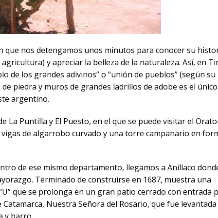
cen que nos detengamos unos minutos para conocer su histor
gricultura) y apreciar la belleza de la naturaleza. Así, en T
lo de los grandes adivinos” o “unión de pueblos” (según s
de piedra y muros de grandes ladrillos de adobe es el único 
este argentino.
 La Puntilla y El Puesto, en el que se puede visitar el Orato
con vigas de algarrobo curvado y una torre campanario en for
dentro de ese mismo departamento, llegamos a Anillaco dond
Mayorazgo. Terminado de construirse en 1687, muestra una
e “U” que se prolonga en un gran patio cerrado con entrada 
 de Catamarca, Nuestra Señora del Rosario, que fue levantada
a y barro.