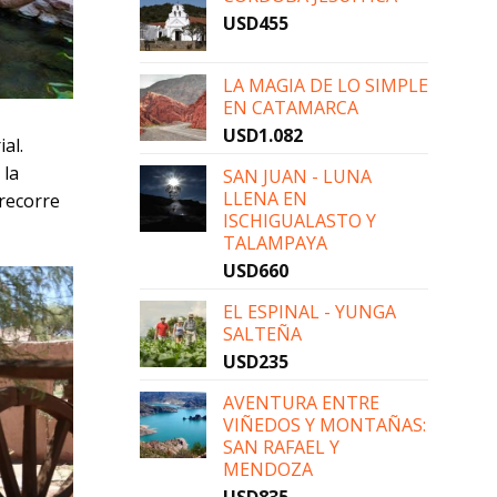
USD
455
LA MAGIA DE LO SIMPLE
EN CATAMARCA
USD
1.082
al.
 la
SAN JUAN - LUNA
LLENA EN
 recorre
ISCHIGUALASTO Y
TALAMPAYA
USD
660
EL ESPINAL - YUNGA
SALTEÑA
USD
235
AVENTURA ENTRE
VIÑEDOS Y MONTAÑAS:
SAN RAFAEL Y
MENDOZA