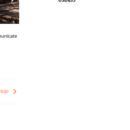
USD
835
unícate
rbijo