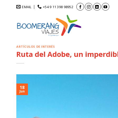
Saltar
EMAIL
+54 9 11 398 98952
al
contenido
ARTÍCULOS DE INTERÉS
Ruta del Adobe, un imperdib
18
Jun