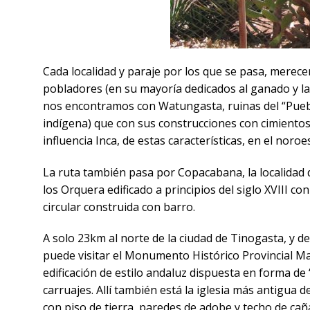
Cada localidad y paraje por los que se pasa, mere
pobladores (en su mayoría dedicados al ganado y la a
nos encontramos con Watungasta, ruinas del “Pueb
indígena) que con sus construcciones con cimientos 
influencia Inca, de estas características, en el noro
La ruta también pasa por Copacabana, la localidad de
los Orquera edificado a principios del siglo XVIII 
circular construida con barro.
A solo 23km al norte de la ciudad de Tinogasta, y 
puede visitar el Monumento Histórico Provincial 
edificación de estilo andaluz dispuesta en forma d
carruajes. Allí también está la iglesia más antigua
con piso de tierra, paredes de adobe y techo de cañ