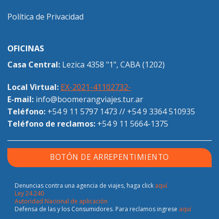
Política de Privacidad
OFICINAS
Casa Central:
Lezica 4358 "1", CABA (1202)
Local Virtual:
EX-2021-41102732-
E-mail:
info@boomerangviajes.tur.ar
Teléfono:
+54 9 11 5797 1473
//
+54 9 3364 510935
Teléfono de reclamos:
+54 9 11 5664-1375
BOTÓN DE ARREPENTIMIENTO
Denuncias contra una agencia de viajes, haga click
aquí.
Ley 24.240
Autoridad Nacional de aplicación
Defensa de las y los Consumidores. Para reclamos ingrese
aquí