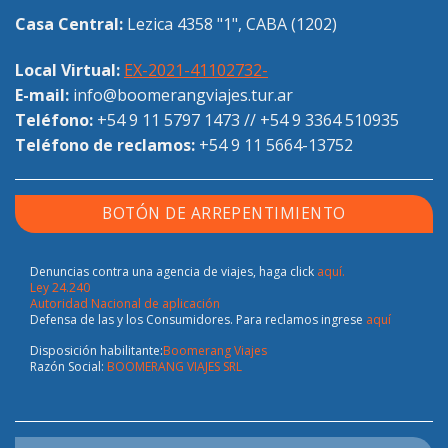
Casa Central:
Lezica 4358 "1", CABA (1202)
Local Virtual:
EX-2021-41102732-
E-mail:
info@boomerangviajes.tur.ar
Teléfono:
+54 9 11 5797 1473
//
+54 9 3364 510935
Teléfono de reclamos:
+54 9 11 5664-13752
BOTÓN DE ARREPENTIMIENTO
Denuncias contra una agencia de viajes, haga click
aquí.
Ley 24.240
Autoridad Nacional de aplicación
Defensa de las y los Consumidores. Para reclamos ingrese
aquí
Disposición habilitante:
Boomerang Viajes
Razón Social:
BOOMERANG VIAJES SRL