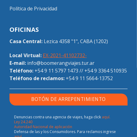
Política de Privacidad
OFICINAS
Casa Central:
Lezica 4358 "1", CABA (1202)
Local Virtual:
EX-2021-41102732-
E-mail:
info@boomerangviajes.tur.ar
Teléfono:
+54 9 11 5797 1473
//
+54 9 3364 510935
Teléfono de reclamos:
+54 9 11 5664-13752
BOTÓN DE ARREPENTIMIENTO
Denuncias contra una agencia de viajes, haga click
aquí.
Ley 24.240
Autoridad Nacional de aplicación
Defensa de las y los Consumidores. Para reclamos ingrese
aquí