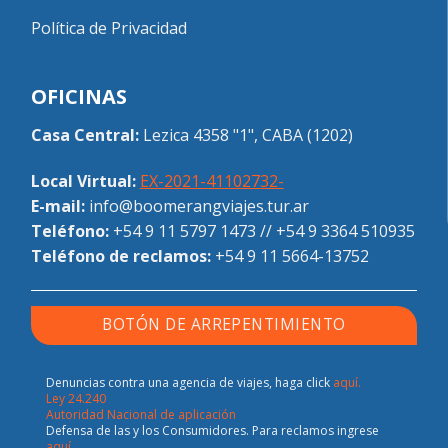
Política de Privacidad
OFICINAS
Casa Central:
Lezica 4358 "1", CABA (1202)
Local Virtual:
EX-2021-41102732-
E-mail:
info@boomerangviajes.tur.ar
Teléfono:
+54 9 11 5797 1473
//
+54 9 3364 510935
Teléfono de reclamos:
+54 9 11 5664-13752
BOTÓN DE ARREPENTIMIENTO
Denuncias contra una agencia de viajes, haga click
aquí.
Ley 24.240
Autoridad Nacional de aplicación
Defensa de las y los Consumidores. Para reclamos ingrese
aquí