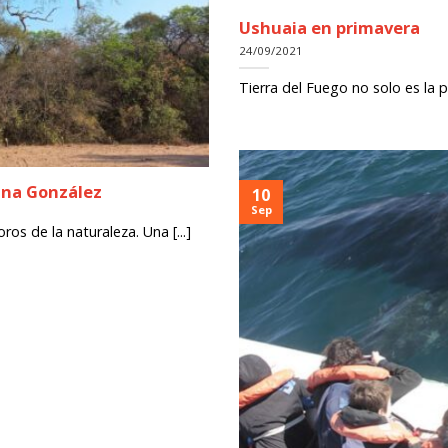
Ushuaia en primavera
24/09/2021
Tierra del Fuego no solo es la 
ina González
10
Sep
os de la naturaleza. Una [...]