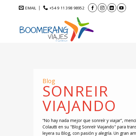
Saltar
EMAIL
+54 9 11 398 98952
al
contenido
Blog
SONREIR
VIAJANDO
“No hay nada mejor que sonreír y viajar”, menc
Colautti en su "Blog Sonreír Viajando" para tran
leyera su Blog, con pasión y alegría. Un gran 