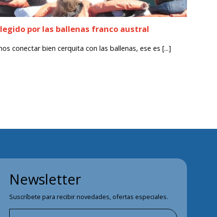
legido por las ballenas franco austral
s conectar bien cerquita con las ballenas, ese es [...]
Newsletter
Suscríbete para recibir novedades, ofertas especiales.