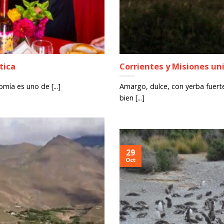
tica
Corrientes y Misiones uni
mía es uno de [...]
Amargo, dulce, con yerba fuert
bien [...]
29
Oct