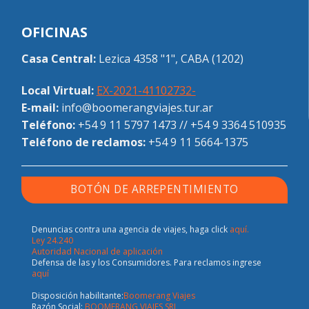
OFICINAS
Casa Central:
Lezica 4358 "1", CABA (1202)
Local Virtual:
EX-2021-41102732-
E-mail:
info@boomerangviajes.tur.ar
Teléfono:
+54 9 11 5797 1473
//
+54 9 3364 510935
Teléfono de reclamos:
+54 9 11 5664-1375
BOTÓN DE ARREPENTIMIENTO
Denuncias contra una agencia de viajes, haga click
aquí.
Ley 24.240
Autoridad Nacional de aplicación
Defensa de las y los Consumidores. Para reclamos ingrese
aquí
Disposición habilitante:
Boomerang Viajes
Razón Social:
BOOMERANG VIAJES SRL