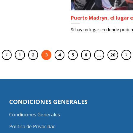
Puerto Madryn, el lugar e
Si hay un lugar en donde podemo
1
2
3
4
5
6
…
20
CONDICIONES GENERALES
Condiciones Generales
Política de Privacidad