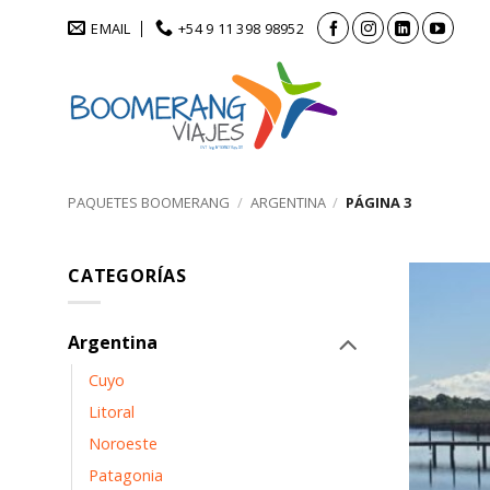
Saltar
EMAIL
+54 9 11 398 98952
al
contenido
PAQUETES BOOMERANG
/
ARGENTINA
/
PÁGINA 3
CATEGORÍAS
Argentina
Cuyo
Litoral
Noroeste
Patagonia