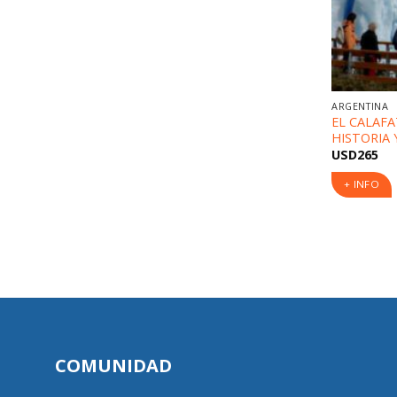
ARGENTINA
EL CALAFA
HISTORIA 
USD
265
+ INFO
COMUNIDAD