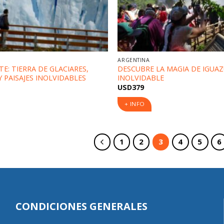
ARGENTINA
TE: TIERRA DE GLACIARES,
DESCUBRE LA MAGIA DE IGUAZÚ
Y PAISAJES INOLVIDABLES
INOLVIDABLE
USD
379
+ INFO
1
2
3
4
5
6
CONDICIONES GENERALES