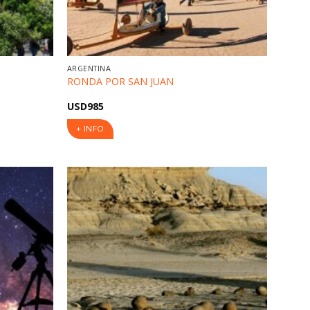
ARGENTINA
RONDA POR SAN JUAN
USD
985
+ INFO