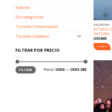
Exterior
Sin categorizar
ARGENTINA
Turismo Conservación
ESTEROS D
NATURAL
Turismo Solidario
USD
865
+ INFO
FILTRAR POR PRECIO
Precio
Precio
Precio:
USD0
—
USD3.280
FILTRAR
mínimo
máximo