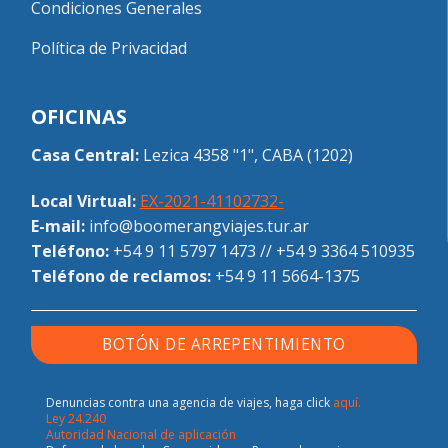
Condiciones Generales
Política de Privacidad
OFICINAS
Casa Central:
Lezica 4358 "1", CABA (1202)
Local Virtual:
EX-2021-41102732-
E-mail:
info@boomerangviajes.tur.ar
Teléfono:
+54 9 11 5797 1473
//
+54 9 3364 510935
Teléfono de reclamos:
+54 9 11 5664-1375
BOTÓN DE ARREPENTIMIENTO
Denuncias contra una agencia de viajes, haga click
aquí.
Ley 24.240
Autoridad Nacional de aplicación