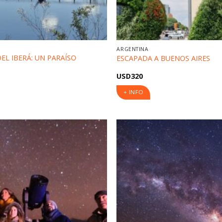
ARGENTINA
EL IBERÁ: UN PARAÍSO
ESCAPADA A BUENOS AIRES
USD
320
+ INFO