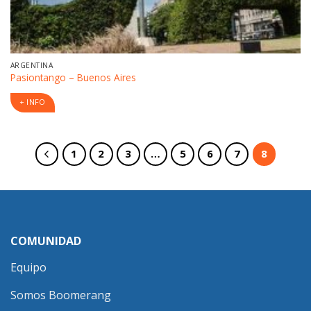
ARGENTINA
Pasiontango – Buenos Aires
+ INFO
1
2
3
…
5
6
7
8
COMUNIDAD
Equipo
Somos Boomerang