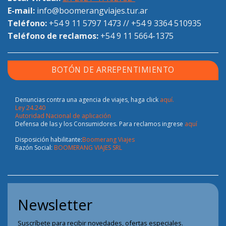
E-mail:
info@boomerangviajes.tur.ar
Teléfono:
+54 9 11 5797 1473
//
+54 9 3364 510935
Teléfono de reclamos:
+54 9 11 5664-1375
BOTÓN DE ARREPENTIMIENTO
Denuncias contra una agencia de viajes, haga click
aquí.
Ley 24.240
Autoridad Nacional de aplicación
Defensa de las y los Consumidores. Para reclamos ingrese
aquí
Disposición habilitante:
Boomerang Viajes
Razón Social:
BOOMERANG VIAJES SRL
Newsletter
Suscríbete para recibir novedades, ofertas especiales.