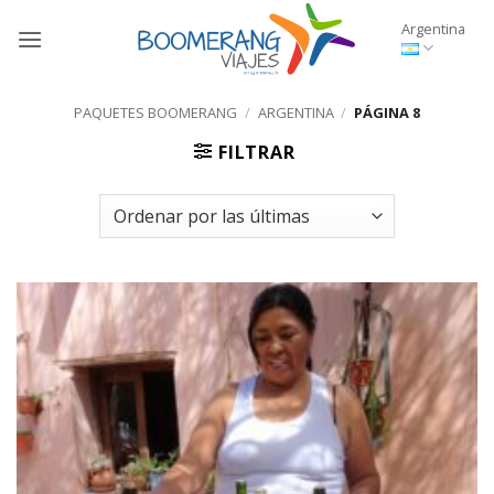
Saltar
Argentina
al
contenido
PAQUETES BOOMERANG
/
ARGENTINA
/
PÁGINA 8
FILTRAR