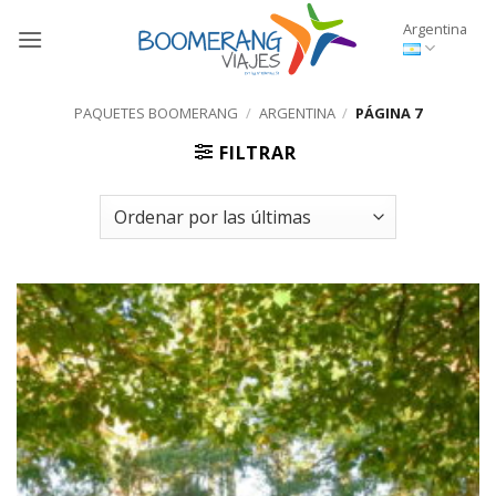
Saltar
Argentina
al
contenido
PAQUETES BOOMERANG
/
ARGENTINA
/
PÁGINA 7
FILTRAR