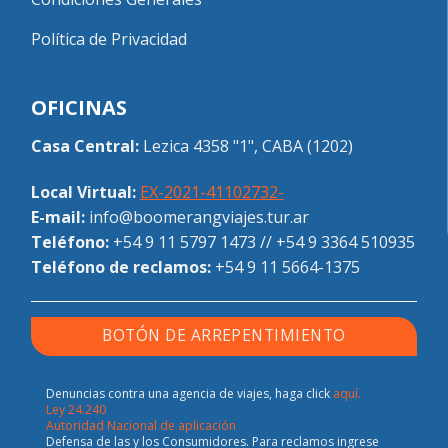
Política de Privacidad
OFICINAS
Casa Central:
Lezica 4358 "1", CABA (1202)
Local Virtual:
EX-2021-41102732-
E-mail:
info@boomerangviajes.tur.ar
Teléfono:
+54 9 11 5797 1473
//
+54 9 3364 510935
Teléfono de reclamos:
+54 9 11 5664-1375
BOTÓN DE ARREPENTIMIENTO
Denuncias contra una agencia de viajes, haga click
aquí.
Ley 24.240
Autoridad Nacional de aplicación
Defensa de las y los Consumidores. Para reclamos ingrese