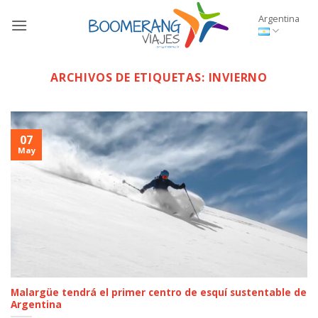
Saltar
Argentina
al
contenido
ARCHIVOS DE ETIQUETAS:
INVIERNO
07
May
Malargüe tendrá el primer centro de esquí sustentable de
Argentina