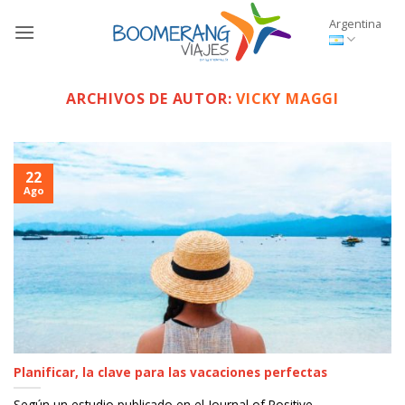
Saltar
Argentina
al
contenido
ARCHIVOS DE AUTOR:
VICKY MAGGI
22
Ago
Planificar, la clave para las vacaciones perfectas
Según un estudio publicado en el Journal of Positive