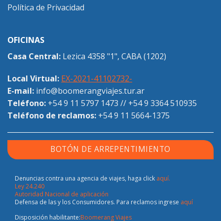
Política de Privacidad
OFICINAS
Casa Central:
Lezica 4358 "1", CABA (1202)
Local Virtual:
EX-2021-41102732-
E-mail:
info@boomerangviajes.tur.ar
Teléfono:
+54 9 11 5797 1473
//
+54 9 3364 510935
Teléfono de reclamos:
+54 9 11 5664-1375
BOTÓN DE ARREPENTIMIENTO
Denuncias contra una agencia de viajes, haga click
aquí.
Ley 24.240
Autoridad Nacional de aplicación
Defensa de las y los Consumidores. Para reclamos ingrese
aquí
Disposición habilitante:
Boomerang Viajes