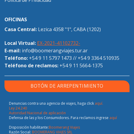
Política de Privacidad
OFICINAS
Casa Central:
Lezica 4358 "1", CABA (1202)
Local Virtual:
EX-2021-41102732-
E-mail:
info@boomerangviajes.tur.ar
Teléfono:
+54 9 11 5797 1473
//
+54 9 3364 510935
Teléfono de reclamos:
+54 9 11 5664-1375
BOTÓN DE ARREPENTIMIENTO
Denuncias contra una agencia de viajes, haga click
aquí.
Ley 24.240
Autoridad Nacional de aplicación
Defensa de las y los Consumidores. Para reclamos ingrese
aquí
Disposición habilitante:
Boomerang Viajes
Razón Social:
BOOMERANG VIAJES SRL