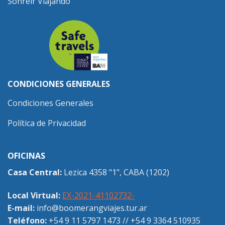
Sonreír Viajando
CONDICIONES GENERALES
Condiciones Generales
Política de Privacidad
OFICINAS
Casa Central:
Lezica 4358 "1", CABA (1202)
Local Virtual:
EX-2021-41102732-
E-mail:
info@boomerangviajes.tur.ar
Teléfono:
+54 9 11 5797 1473
//
+54 9 3364 510935