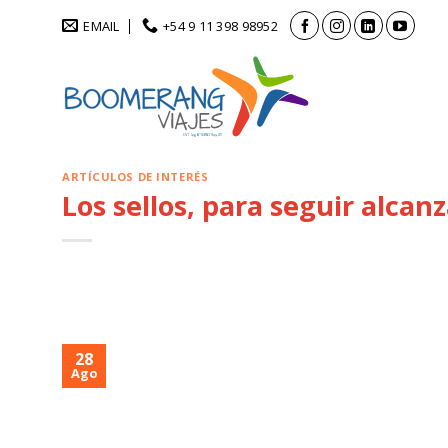
Saltar
EMAIL
+54 9 11 398 98952
al
contenido
ARTÍCULOS DE INTERÉS
Los sellos, para seguir alcan
28
Ago