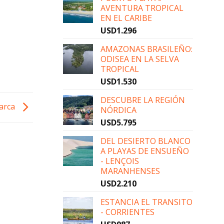
AVENTURA TROPICAL
EN EL CARIBE
USD
1.296
AMAZONAS BRASILEÑO:
ODISEA EN LA SELVA
TROPICAL
USD
1.530
DESCUBRE LA REGIÓN
marca
NÓRDICA
USD
5.795
DEL DESIERTO BLANCO
A PLAYAS DE ENSUEÑO
- LENÇOIS
MARANHENSES
USD
2.210
ESTANCIA EL TRANSITO
- CORRIENTES