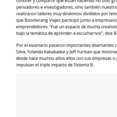
emprendedores. “Fue un espacio de mucha creativid
Bettina.
Por el escenario pasaron importantes disertantes 
cómo desde hace muchos años ellos con sus empresa
Pero fue Otto Scharmer, profesor titular en la MIT
presidente del programa MIT IDEAS para la sostenibi
Bettina como a Agustina. “Fue un lujo haber tenido
ecosistema y habló de los distintos niveles de escu
orígenes, a cómo lo hacían los pueblos ancestrales,
Scharmer compartió su “Teoría U” y el concepto de
Voluntad Abierta”. Con la convicción de que el futur
centro y meternos en las periferias, poder observ
que hay un nuevo paradigma de pensamiento donde l
atendiendo el síntoma que se replica en nuestras vi
no solo como líderes sino como seres humanos”, ase