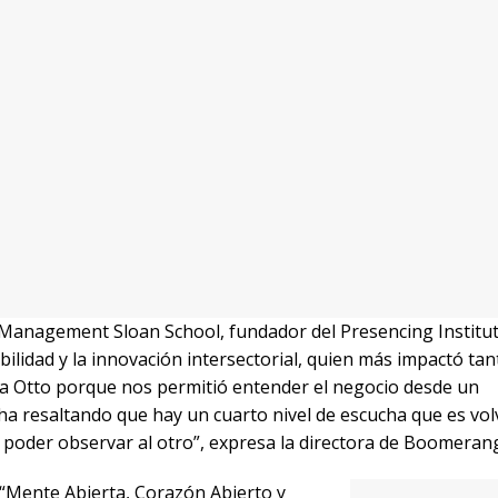
ortunidad para seguir creciendo en los objetivos de ser un
iso social. “Por ser una de las más nuevas en Boomerang Vi
ítica de la empresa basada en Economía de Comunión, sus v
s ODS (Objetivos de Desarrollo Social), entre otras cosas, 
zar más estos conceptos y a entender que la empresa está c
esario e importante este camino para lograr tener la Certific
romiso no es posible si no se logra empoderar a toda la c
te de esta transformación. “Podemos proponer o generar pero
os modificar la forma de hacer turismo”, concluye Bettina Gon
Empresa = Comun