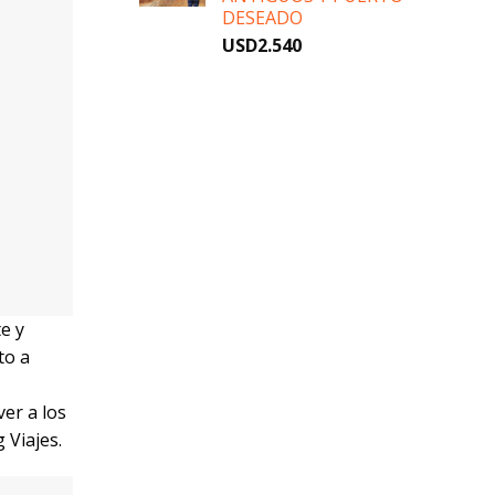
DESEADO
a
USD
2.540
ajes,
alores y
pero
imentada
ación de
adena de
 la
zález.
idad