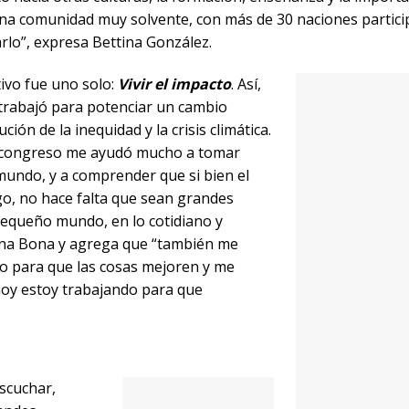
e una comunidad muy solvente, con más de 30 naciones partic
rlo”, expresa Bettina González.
tivo fue uno solo:
Vivir el impacto
. Así,
e trabajó para potenciar un cambio
ión de la inequidad y la crisis climática. “En lo personal, la
ó mucho a tomar conciencia de lo que está pasando realmen
stá pidiendo a gritos que hagamos algo, no hace falta que 
iar mi pequeño mundo, en lo cotidiano y contagiar a los q
ambién me mostró que hay mucha gente tratando de hacer al
este movimiento en el que hoy estoy trabajando para que
scuchar, conocer y compartir qué están
es, sino también nuestros pares. Así, se
máticas en los que Boomerang Viajes participó junto a empre