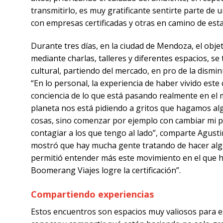
transmitirlo, es muy gratificante sentirte parte d
con empresas certificadas y otras en camino de esta
Durante tres días, en la ciudad de Mendoza, el obje
mediante charlas, talleres y diferentes espacios, s
cultural, partiendo del mercado, en pro de la disminuc
experiencia de haber vivido este congreso me ayud
mundo, y a comprender que si bien el planeta nos e
grandes cosas, sino comenzar por ejemplo con camb
al lado”, comparte Agustina Bona y agrega que “t
que las cosas mejoren y me permitió entender más 
Boomerang Viajes logre la certificación”.
Compartiendo experiencias
Estos encuentros son espacios muy valiosos para e
haciendo no solo grandes pensadores e investigador
realizaron talleres muy dinámicos divididos por te