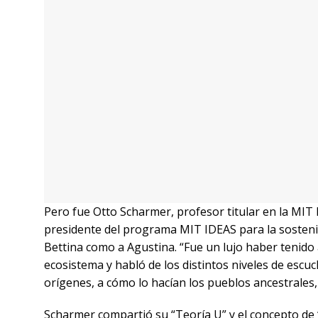
El espacio de reflexión en Mendoza fue una gran op
empresa con responsabilidad, conciencia y comprom
todavía me sigue admirando y sorprendiendo la pol
principios, cómo se intentan defender y promover lo
después de vivir este encuentro, me ayudó a afian
bajo el concepto de triple impacto y por eso es nec
Empresa B”, comparte Agustina.
Pero, en Boomerang Viajes, sabemos que este comp
valor y concientizar a los clientes de que son par
decisión final está en el cliente. Solo juntos podem
Dominicana en modo aventura