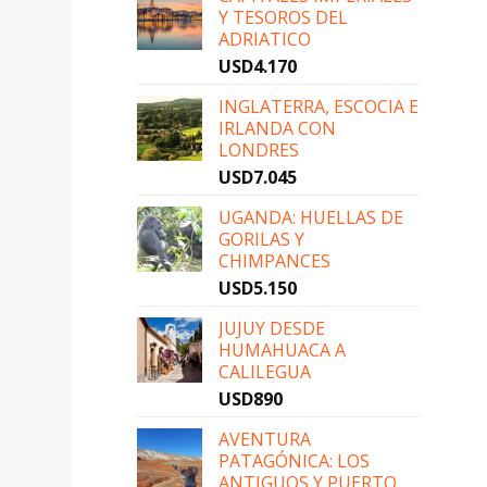
Y TESOROS DEL
erar
ADRIATICO
USD
4.170
on mucho
INGLATERRA, ESCOCIA E
nte. “Fue
IRLANDA CON
pactaba
LONDRES
USD
7.045
UGANDA: HUELLAS DE
GORILAS Y
CHIMPANCES
or sumar
USD
5.150
uentro y
 por
JUJUY DESDE
cio”,
HUMAHUACA A
CALILEGUA
mos con
USD
890
 en el
AVENTURA
PATAGÓNICA: LOS
ANTIGUOS Y PUERTO