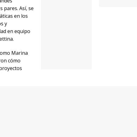
ad en equipo bajo la temática de aprender a escucharnos”, 
como Marina Silva, Yolanda Kakabadse y Jeff Furman que mo
s o proyectos impulsan el triple impacto de Sistema B.
 Management Sloan School, fundador del Presencing Institut
lidad y la innovación intersectorial, quien más impactó tan
 a Otto porque nos permitió entender el negocio desde un
cha resaltando que hay un cuarto nivel de escucha que es vol
 poder observar al otro”, expresa la directora de Boomerang
 “Mente Abierta, Corazón Abierto y
o es hoy, afirma que “debemos salir del
ar al otro pero también observarnos a nosotros mismos”. Co
a fuente es la creación y los problemas deben ser tratados
das. “Las personas desconectan, no escuchan, y escuchar es 
gura. Es por ello que plantea un abordaje ecosistémico que