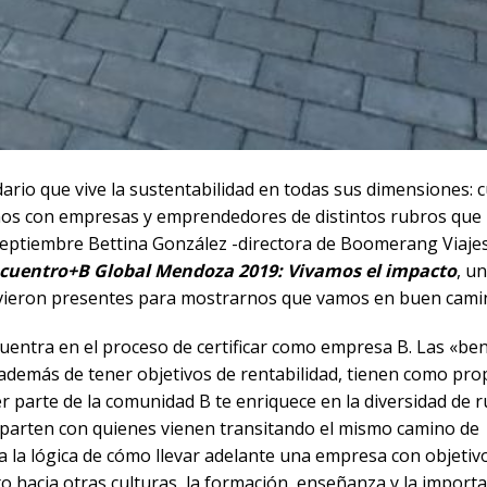
rio que vive la sustentabilidad en todas sus dimensiones: cu
arnos con empresas y emprendedores de distintos rubros que
 septiembre Bettina González -directora de Boomerang Viajes
cuentro+B Global Mendoza 2019: Vivamos el impacto
, u
stuvieron presentes para mostrarnos que vamos en buen cami
ntra en el proceso de certificar como empresa B. Las «ben
además de tener objetivos de rentabilidad, tienen como pro
er parte de la comunidad B te enriquece en la diversidad de 
mparten con quienes vienen transitando el mismo camino de
ia la lógica de cómo llevar adelante una empresa con objeti
to hacia otras culturas, la formación, enseñanza y la import