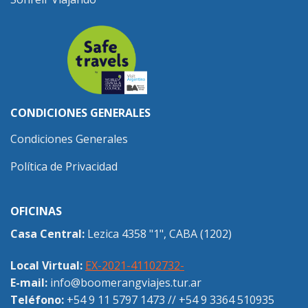
CONDICIONES GENERALES
Condiciones Generales
Política de Privacidad
OFICINAS
Casa Central:
Lezica 4358 "1", CABA (1202)
Local Virtual:
EX-2021-41102732-
E-mail:
info@boomerangviajes.tur.ar
Teléfono:
+54 9 11 5797 1473
//
+54 9 3364 510935