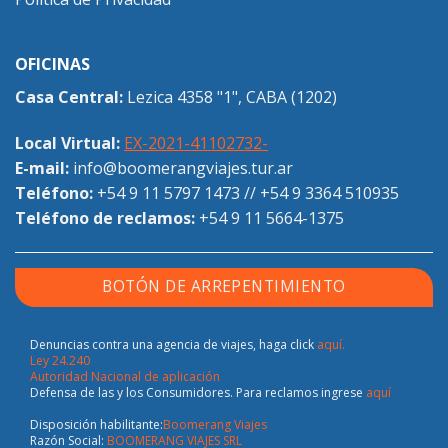
OFICINAS
Casa Central:
Lezica 4358 "1", CABA (1202)
Local Virtual:
EX-2021-41102732-
E-mail:
info@boomerangviajes.tur.ar
Teléfono:
+54 9 11 5797 1473
//
+54 9 3364 510935
Teléfono de reclamos:
+54 9 11 5664-1375
BOTÓN DE ARREPENTIMIENTO
Denuncias contra una agencia de viajes, haga click
aquí.
Ley 24.240
Autoridad Nacional de aplicación
Defensa de las y los Consumidores. Para reclamos ingrese
aquí
Disposición habilitante:
Boomerang Viajes
Razón Social:
BOOMERANG VIAJES SRL