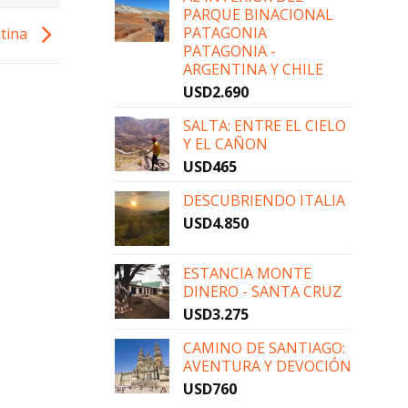
PARQUE BINACIONAL
PATAGONIA
ntina
PATAGONIA -
ARGENTINA Y CHILE
USD
2.690
SALTA: ENTRE EL CIELO
Y EL CAÑON
USD
465
DESCUBRIENDO ITALIA
USD
4.850
ESTANCIA MONTE
DINERO - SANTA CRUZ
USD
3.275
CAMINO DE SANTIAGO:
AVENTURA Y DEVOCIÓN
USD
760