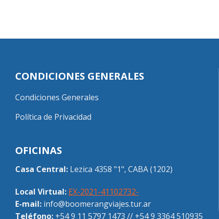
CONDICIONES GENERALES
Condiciones Generales
Política de Privacidad
OFICINAS
Casa Central:
Lezica 4358 "1", CABA (1202)
Local Virtual:
EX-2021-41102732-
E-mail:
info@boomerangviajes.tur.ar
Teléfono:
+54 9 11 5797 1473
//
+54 9 3364 510935